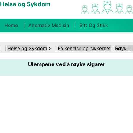
Helse og Sykdom
Home
Alternativ Medisin
Bitt Og Stikk
Kreft
Tilstander Og Behandlinger
Tannhelse
| |
Helse og Sykdom
> |
Folkehelse og sikkerhet
|
Røyking og tobakk
Kosthold Og Ernæring
Familiehelse
Ulempene ved å røyke sigarer
Helsebransjen
Psykisk Helse
Folkehelse Og
Sikkerhet
Kirurgi Og Prosedyrer
Helse