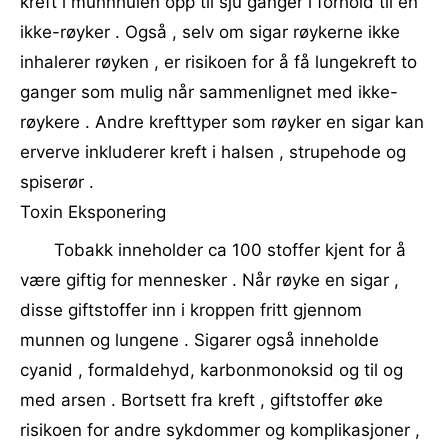
kreft i munnhulen opp til sju ganger i forhold til en
ikke-røyker . Også , selv om sigar røykerne ikke
inhalerer røyken , er risikoen for å få lungekreft to
ganger som mulig når sammenlignet med ikke-
røykere . Andre krefttyper som røyker en sigar kan
erverve inkluderer kreft i halsen , strupehode og
spiserør .
Toxin Eksponering
Tobakk inneholder ca 100 stoffer kjent for å
være giftig for mennesker . Når røyke en sigar ,
disse giftstoffer inn i kroppen fritt gjennom
munnen og lungene . Sigarer også inneholde
cyanid , formaldehyd, karbonmonoksid og til og
med arsen . Bortsett fra kreft , giftstoffer øke
risikoen for andre sykdommer og komplikasjoner ,