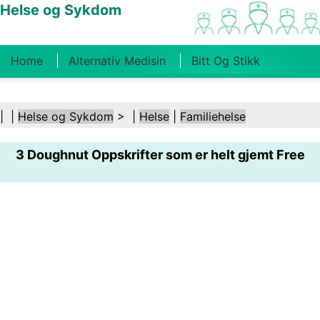
Helse og Sykdom
Home
Alternativ Medisin
Bitt Og Stikk
Kreft
Tilstander Og Behandlinger
Tannhelse
| |
Helse og Sykdom
> |
Helse
|
Familiehelse
Kosthold Og Ernæring
Familiehelse
3 Doughnut Oppskrifter som er helt gjemt Free
Helsebransjen
Psykisk Helse
Folkehelse Og
Sikkerhet
Kirurgi Og Prosedyrer
Helse