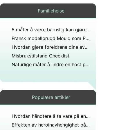
Familiehelse
5 måter å være barnslig kan gjøre Adulting Easier
Fransk modellbrudd Mould som Playboys First Transgender Centerfold
Hvordan gjøre foreldrene dine avhengige av forsikring
Misbrukstilstand Checklist
Naturlige måter å lindre en host på hos barn
Populære artikler
Hvordan håndtere å ta vare på en eldre Mother
Effekten av heroinavhengighet på familier