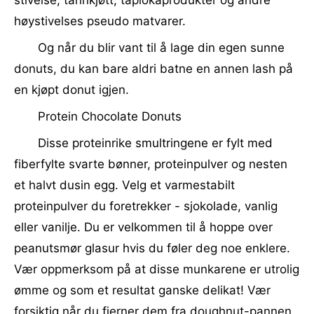
stivelse, tannkjøtt, tapiokaprodukter og andre
høystivelses pseudo matvarer.
Og når du blir vant til å lage din egen sunne
donuts, du kan bare aldri batne en annen lash på
en kjøpt donut igjen.
Protein Chocolate Donuts
Disse proteinrike smultringene er fylt med
fiberfylte svarte bønner, proteinpulver og nesten
et halvt dusin egg. Velg et varmestabilt
proteinpulver du foretrekker - sjokolade, vanlig
eller vanilje. Du er velkommen til å hoppe over
peanutsmør glasur hvis du føler deg noe enklere.
Vær oppmerksom på at disse munkarene er utrolig
ømme og som et resultat ganske delikat! Vær
forsiktig når du fjerner dem fra doughnut-pannen.