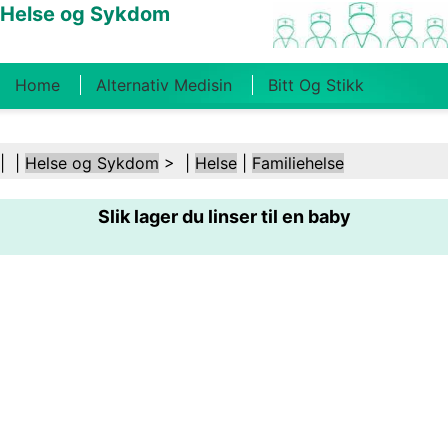
Helse og Sykdom
Home
Alternativ Medisin
Bitt Og Stikk
Kreft
Tilstander Og Behandlinger
Tannhelse
| |
Helse og Sykdom
> |
Helse
|
Familiehelse
Kosthold Og Ernæring
Familiehelse
Slik lager du linser til en baby
Helsebransjen
Psykisk Helse
Folkehelse Og
Sikkerhet
Kirurgi Og Prosedyrer
Helse