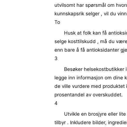
utvilsomt har spørsmål om hvord
kunnskapsrik selger , vil du vinne
To
Husk at folk kan få antioks
selge kosttilskudd , må du være 
enn bare å få antioksidanter gj
3
Besøker helsekostbutikker 
legge inn informasjon om dine k
de ville vurdere med produktet 
prosentandel av overskuddet.
4
Utvikle en brosjyre eller l
tilbyr . Inkludere bilder, ingre