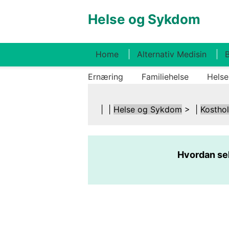
Helse og Sykdom
Home
Alternativ Medisin
B
Ernæring
Familiehelse
Helse
| |
Helse og Sykdom
> |
Kostho
Hvordan se