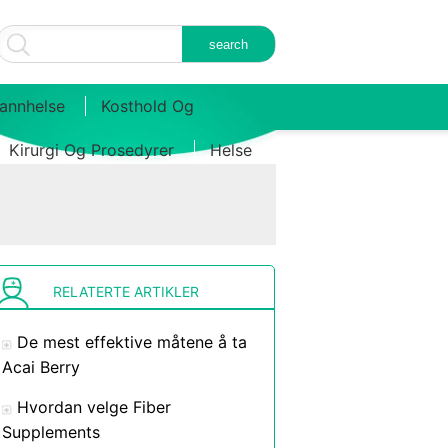
annhelse
Kosthold Og
Kirurgi Og Prosedyrer
Helse
RELATERTE ARTIKLER
De mest effektive måtene å ta
Acai Berry
Hvordan velge Fiber
Supplements