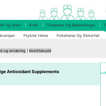
itt Og Stikk
Kreft
Tilstander Og Behandlinger
T
bransjen
Psykisk Helse
Folkehelse Og Sikkerhet
ld og ernæring
|
Kosttilskudd
lge Antioxidant Supplements