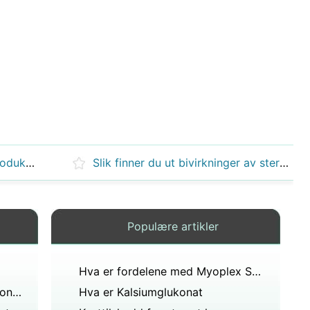
Hvordan velge kvalitet Helseprodukter
Slik finner du ut bivirkninger av steroider
Populære artikler
Hva er fordelene med Myoplex Shakes
Hva er fordelene av fiskeolje Concentrate
Hva er Kalsiumglukonat