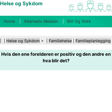
Helse og Sykdom
Home
Alternativ Medisin
Bitt Og Stikk
Kreft
Tilstander Og Behandlinger
Tannhelse
| |
Helse og Sykdom
> |
Familiehelse
|
Familieplanlegging
Kosthold Og Ernæring
Familiehelse
Hvis den ene forelderen er positiv og den andre en
Helsebransjen
Psykisk Helse
Folkehelse Og
hva blir det?
Sikkerhet
Kirurgi Og Prosedyrer
Helse