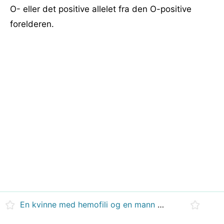
O- eller det positive allelet fra den O-positive
forelderen.
En kvinne med hemofili og en mann uten å gifte seg. Hva er sjansene for at deres første barn får hemofili?