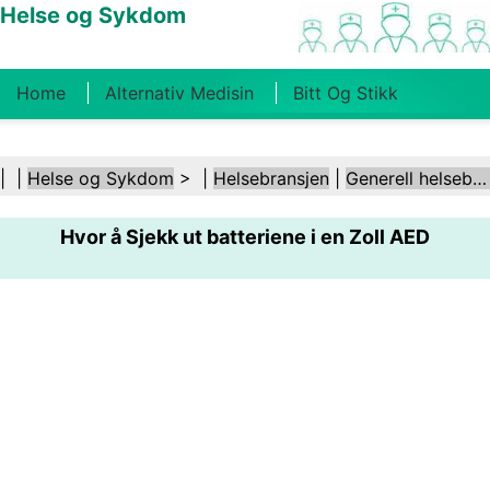
Helse og Sykdom
Home
Alternativ Medisin
Bitt Og Stikk
Kreft
Tilstander Og Behandlinger
Tannhelse
| |
Helse og Sykdom
> |
Helsebransjen
|
Generell helsebransje
Kosthold Og Ernæring
Familiehelse
Hvor å Sjekk ut batteriene i en Zoll AED
Helsebransjen
Psykisk Helse
Folkehelse Og
Sikkerhet
Kirurgi Og Prosedyrer
Helse