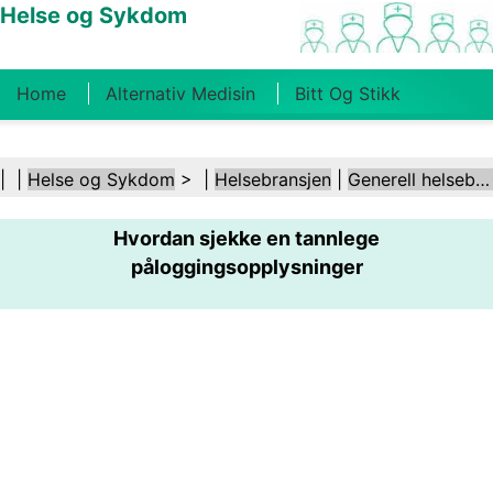
Helse og Sykdom
Home
Alternativ Medisin
Bitt Og Stikk
Kreft
Tilstander Og Behandlinger
Tannhelse
| |
Helse og Sykdom
> |
Helsebransjen
|
Generell helsebransje
Kosthold Og Ernæring
Familiehelse
Hvordan sjekke en tannlege
Helsebransjen
Psykisk Helse
Folkehelse Og
påloggingsopplysninger
Sikkerhet
Kirurgi Og Prosedyrer
Helse