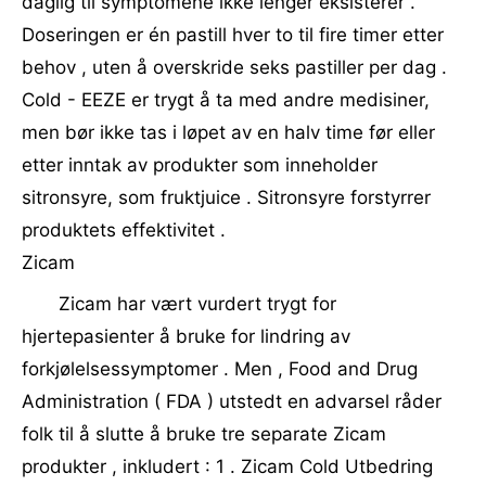
daglig til symptomene ikke lenger eksisterer .
Doseringen er én pastill hver to til fire timer etter
behov , uten å overskride seks pastiller per dag .
Cold - EEZE er trygt å ta med andre medisiner,
men bør ikke tas i løpet av en halv time før eller
etter inntak av produkter som inneholder
sitronsyre, som fruktjuice . Sitronsyre forstyrrer
produktets effektivitet .
Zicam
Zicam har vært vurdert trygt for
hjertepasienter å bruke for lindring av
forkjølelsessymptomer . Men , Food and Drug
Administration ( FDA ) utstedt en advarsel råder
folk til å slutte å bruke tre separate Zicam
produkter , inkludert : 1 . Zicam Cold Utbedring