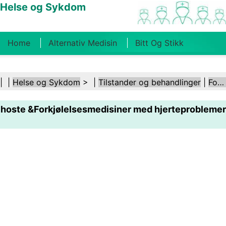
Helse og Sykdom
Home
Alternativ Medisin
Bitt Og Stikk
Kreft
Tilstander Og Behandlinger
Tannhelse
| |
Helse og Sykdom
> |
Tilstander og behandlinger
|
Forkjølelse og influensa
Kosthold Og Ernæring
Familiehelse
hoste &Forkjølelsesmedisiner med hjerteproblemer
Helsebransjen
Psykisk Helse
Folkehelse Og
Sikkerhet
Kirurgi Og Prosedyrer
Helse