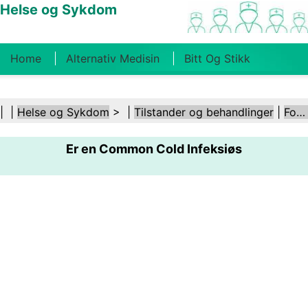
Helse og Sykdom
Home
Alternativ Medisin
Bitt Og Stikk
Kreft
Tilstander Og Behandlinger
Tannhelse
| |
Helse og Sykdom
> |
Tilstander og behandlinger
|
Forkjølelse og influensa
Kosthold Og Ernæring
Familiehelse
Er en Common Cold Infeksiøs
Helsebransjen
Psykisk Helse
Folkehelse Og
Sikkerhet
Kirurgi Og Prosedyrer
Helse