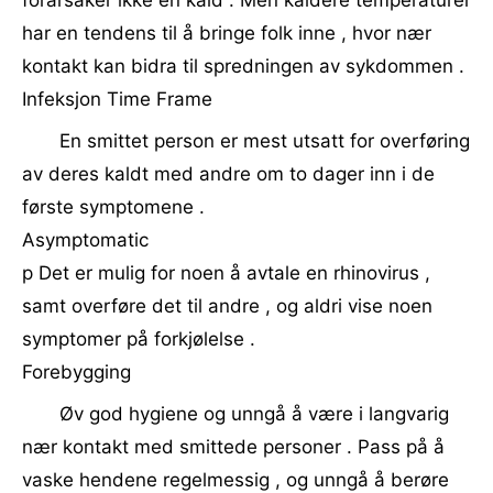
forårsaker ikke en kald . Men kaldere temperaturer
har en tendens til å bringe folk inne , hvor nær
kontakt kan bidra til spredningen av sykdommen .
Infeksjon Time Frame
En smittet person er mest utsatt for overføring
av deres kaldt med andre om to dager inn i de
første symptomene .
Asymptomatic
p Det er mulig for noen å avtale en rhinovirus ,
samt overføre det til andre , og aldri vise noen
symptomer på forkjølelse .
Forebygging
Øv god hygiene og unngå å være i langvarig
nær kontakt med smittede personer . Pass på å
vaske hendene regelmessig , og unngå å berøre