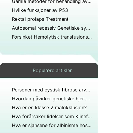
Gamle metoder for behandling av Bipolar lidelse
Hvilke funksjoner av P53
Rektal prolaps Treatment
Autosomal recessiv Genetiske sykdommer
Forsinket Hemolytisk transfusjonsreaksjon i sigdcelleanemi
Populære artikler
Personer med cystisk fibrose arver defekt genetisk informasjon og kan ikke produsere normale cftr-proteiner forskere har brukt genterapi for å sette inn DNA-segmenter som koder for den manglende cft?
Hvordan påvirker genetiske hjerte- og karsykdommer?
Hva er en klasse 2 malokklusjon?
Hva forårsaker lidelser som Klinefelter syndrom og Turner syndrom?
Hva er sjansene for albinisme hos eneggede tvillinger?