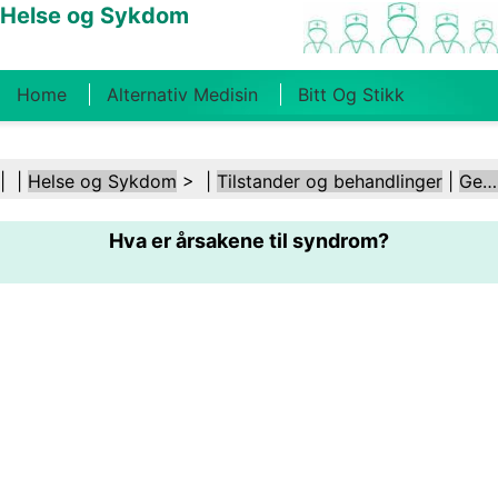
Helse og Sykdom
Home
Alternativ Medisin
Bitt Og Stikk
Kreft
Tilstander Og Behandlinger
Tannhelse
| |
Helse og Sykdom
> |
Tilstander og behandlinger
|
Genetiske lidelser
Kosthold Og Ernæring
Familiehelse
Hva er årsakene til syndrom?
Helsebransjen
Psykisk Helse
Folkehelse Og
Sikkerhet
Kirurgi Og Prosedyrer
Helse