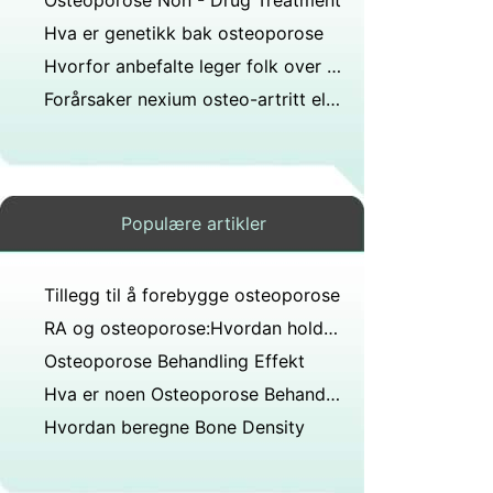
Osteoporose Non - Drug Treatment
Hva er genetikk bak osteoporose
Hvorfor anbefalte leger folk over 45 år å drikke melk og spise mer mat som inneholder kalsium. Hvordan er det nyttig for å forebygge osteoporose?
Forårsaker nexium osteo-artritt eller osteoporose hos postmenopausale kvinner?
Populære artikler
Tillegg til å forebygge osteoporose
RA og osteoporose:Hvordan holde bein sunne
Osteoporose Behandling Effekt
Hva er noen Osteoporose Behandling Alternativer
Hvordan beregne Bone Density