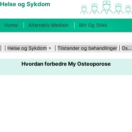
Helse og Sykdom
Home
Alternativ Medisin
Bitt Og Stikk
Kreft
Tilstander Og Behandlinger
Tannhelse
| |
Helse og Sykdom
> |
Tilstander og behandlinger
|
Osteoporose
Kosthold Og Ernæring
Familiehelse
Hvordan forbedre My Osteoporose
Helsebransjen
Psykisk Helse
Folkehelse Og
Sikkerhet
Kirurgi Og Prosedyrer
Helse