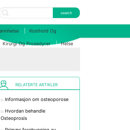
annhelse
Kosthold Og
Kirurgi Og Prosedyrer
Helse
RELATERTE ARTIKLER
Informasjon om osteoporose
Hvordan behandle
Osteoprosis
Primær forebygging av