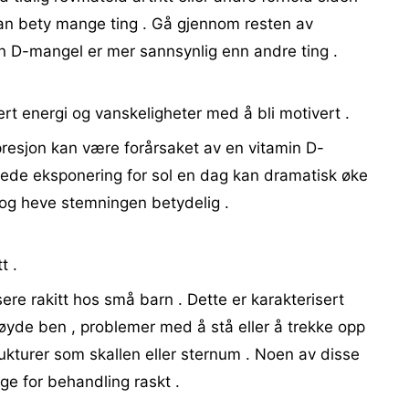
an bety mange ting . Gå gjennom resten av
 D-mangel er mer sannsynlig enn andre ting .
 energi og vanskeligheter med å bli motivert .
presjon kan være forårsaket av en vitamin D-
mede eksponering for sol en dag kan dramatisk øke
 og heve stemningen betydelig .
t .
re rakitt hos små barn . Dette er karakterisert
øyde ben , problemer med å stå eller å trekke opp
kturer som skallen eller sternum . Noen av disse
ege for behandling raskt .