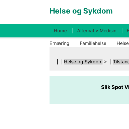
Helse og Sykdom
Home
Alternativ Medisin
B
Ernæring
Familiehelse
Helse
| |
Helse og Sykdom
> |
Tilstan
Slik Spot 