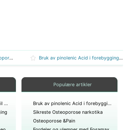
Generisk Medisinering for osteoporose
Bruk av pinolenic Acid i forebygging av osteoporose
Populære artikler
Hvilken mat bør Sandra legge til kostholdet hvis hun har en familiehistorie med osteoporose?
Bruk av pinolenic Acid i forebygging av osteoporose
ging
Sikreste Osteoporose narkotika
Osteoporose &Pain
Hvordan effektivt behandle osteoporose
Fordeler og ulemper med Fosamax