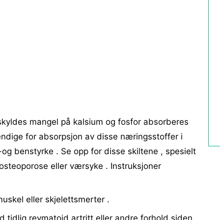
kyldes mangel på kalsium og fosfor absorberes
ndige for absorpsjon av disse næringsstoffer i
g benstyrke . Se opp for disse skiltene , spesielt
osteoporose eller værsyke . Instruksjoner
muskel eller skjelettsmerter .
 tidlig revmatoid artritt eller andre forhold siden