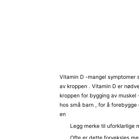
Vitamin D -mangel symptomer s
av kroppen . Vitamin D er nødve
kroppen for bygging av muskel -o
hos små barn , for å forebygge 
en
Legg merke til uforklarlige 
Ofte er dette forveksles med