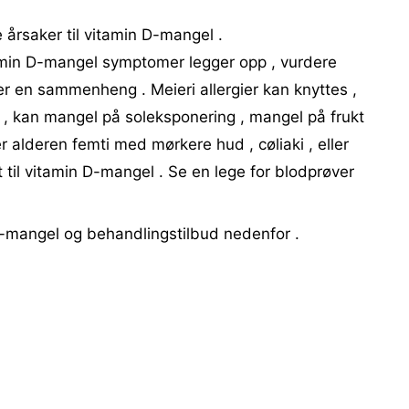
rsaker til vitamin D-mangel .
amin D-mangel symptomer legger opp , vurdere
er en sammenheng . Meieri allergier kan knyttes ,
a , kan mangel på soleksponering , mangel på frukt
r alderen femti med mørkere hud , cøliaki , eller
rt til vitamin D-mangel . Se en lege for blodprøver
D-mangel og behandlingstilbud nedenfor .