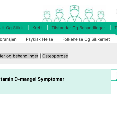
itt Og Stikk
Kreft
Tilstander Og Behandlinger
T
bransjen
Psykisk Helse
Folkehelse Og Sikkerhet
der og behandlinger
|
Osteoporose
Vitamin D-mangel Symptomer