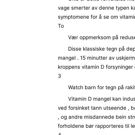
vage smerter av denne typen k
symptomene for å se om vitamin
To
Vær oppmerksom på redusert
Disse klassiske tegn på de
mangel . 15 minutter av uskjer
kroppens vitamin D forsyninger
3
Watch barn for tegn på rakit
Vitamin D mangel kan induse
ved forsinket tann utseende , b
, og andre misdannede bein stru
forholdene bør rapporteres til l