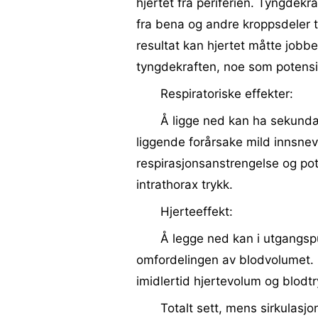
hjertet fra periferien. Tyngdekr
fra bena og andre kroppsdeler ti
resultat kan hjertet måtte job
tyngdekraften, noe som potensiel
Respiratoriske effekter:
Å ligge ned kan ha sekundæ
liggende forårsake mild innsnevr
respirasjonsanstrengelse og pot
intrathorax trykk.
Hjerteeffekt:
Å legge ned kan i utgangsp
omfordelingen av blodvolumet. 
imidlertid hjertevolum og blodtry
Totalt sett, mens sirkulasjo