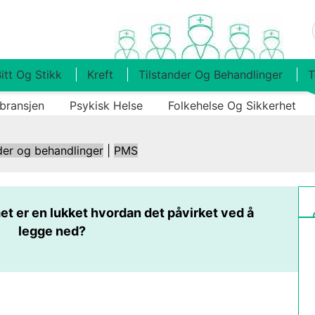
itt Og Stikk
Kreft
Tilstander Og Behandlinger
T
bransjen
Psykisk Helse
Folkehelse Og Sikkerhet
der og behandlinger
|
PMS
t er en lukket hvordan det påvirket ved å
legge ned?