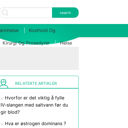
annhelse
Kosthold Og
Kirurgi Og Prosedyrer
Helse
RELATERTE ARTIKLER
Hvorfor er det viktig å fylle
IV-slangen med saltvann før du
gir blod?
Hva er østrogen dominans ?