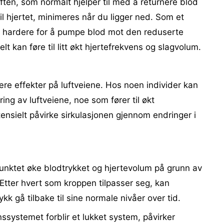
aften, som normalt hjelper til med å returnere blod
l hjertet, minimeres når du ligger ned. Som et
be hardere for å pumpe blod mot den reduserte
t kan føre til litt økt hjertefrekvens og slagvolum.
re effekter på luftveiene. Hos noen individer kan
ing av luftveiene, noe som fører til økt
ensielt påvirke sirkulasjonen gjennom endringer i
unktet øke blodtrykket og hjertevolum på grunn av
Etter hvert som kroppen tilpasser seg, kan
kk gå tilbake til sine normale nivåer over tid.
nssystemet forblir et lukket system, påvirker