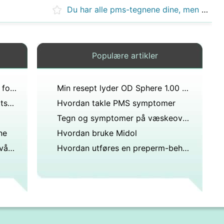
Du har alle pms-tegnene dine, men menstruasjonen er sen Siden symptomene i utgangspunktet er det samme som graviditet, er det noe annet du bør se etter for å fortelle om du kan være gravid?
Populære artikler
Hva er den fullstendige formen for MMBTu?
Min resept lyder OD Sphere 1.00 Cylinder -1.00 Axis 180 OS -1.75 176 hva betyr alt det?
Hvordan bruke Oppblåsthet rettsmidler for å eliminere Vannretensjon
Hvordan takle PMS symptomer
Tegn og symptomer på væskeoverbelastning?
ne
Hvordan bruke Midol
Hvordan kan vi redusere ige-nivået som er 420.?
Hvordan utføres en preperm-behandling?