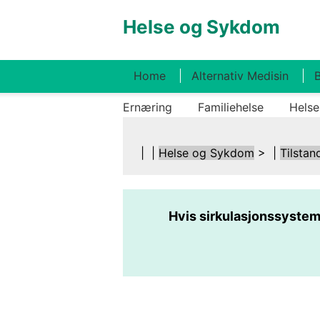
Helse og Sykdom
Home
Alternativ Medisin
B
Ernæring
Familiehelse
Helse
| |
Helse og Sykdom
> |
Tilstan
Hvis sirkulasjonssysteme