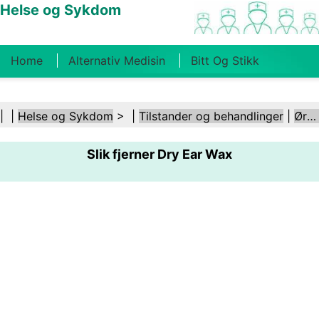
Helse og Sykdom
Home
Alternativ Medisin
Bitt Og Stikk
Kreft
Tilstander Og Behandlinger
Tannhelse
| |
Helse og Sykdom
> |
Tilstander og behandlinger
|
Ører og hørsel
Kosthold Og Ernæring
Familiehelse
Slik fjerner Dry Ear Wax
Helsebransjen
Psykisk Helse
Folkehelse Og
Sikkerhet
Kirurgi Og Prosedyrer
Helse