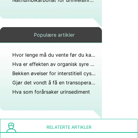
Natriumbikarbonat for urinveisinfeksjoner
Populære artikler
Hvor lenge må du vente før du kan tisse etter sex og når du prøver å bli gravid?
Hva er effekten av organisk syre på urinnivået i serum?
Bekken øvelser for interstitiell cystitt
Gjør det vondt å få en transoperasjon?
Hva som forårsaker urinsediment
RELATERTE ARTIKLER