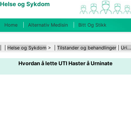
Helse og Sykdom
Home
Alternativ Medisin
Bitt Og Stikk
Kreft
Tilstander Og Behandlinger
Tannhelse
| |
Helse og Sykdom
> |
Tilstander og behandlinger
|
Urinveislidelser
Kosthold Og Ernæring
Familiehelse
Hvordan å lette UTI Haster å Urninate
Helsebransjen
Psykisk Helse
Folkehelse Og
Sikkerhet
Kirurgi Og Prosedyrer
Helse