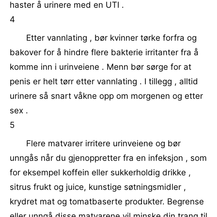
haster å urinere med en UTI .
4
Etter vannlating , bør kvinner tørke forfra og
bakover for å hindre flere bakterie irritanter fra å
komme inn i urinveiene . Menn bør sørge for at
penis er helt tørr etter vannlating . I tillegg , alltid
urinere så snart våkne opp om morgenen og etter
sex .
5
Flere matvarer irritere urinveiene og bør
unngås når du gjenoppretter fra en infeksjon , som
for eksempel koffein eller sukkerholdig drikke ,
sitrus frukt og juice, kunstige søtningsmidler ,
krydret mat og tomatbaserte produkter. Begrense
eller unngå disse matvarene vil minske din trang til