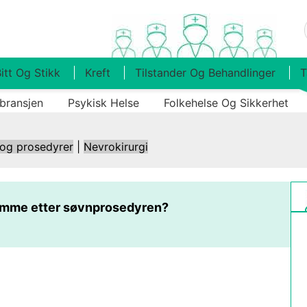
itt Og Stikk
Kreft
Tilstander Og Behandlinger
T
bransjen
Psykisk Helse
Folkehelse Og Sikkerhet
 og prosedyrer
|
Nevrokirurgi
ømme etter søvnprosedyren?