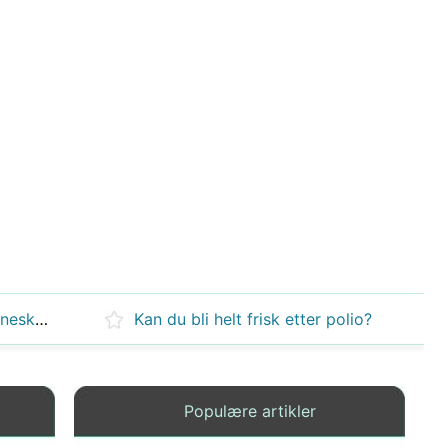
Hva er det største beinet i menneskets hjerne?
Kan du bli helt frisk etter polio?
Populære artikler