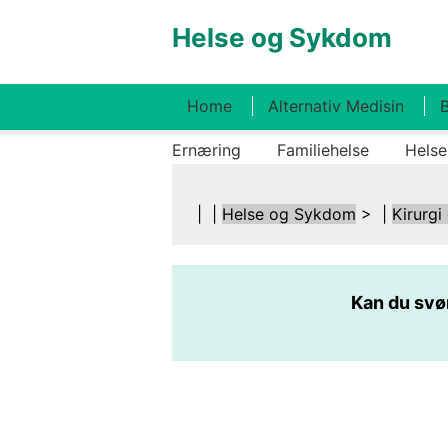
Helse og Sykdom
Home
Alternativ Medisin
B
Ernæring
Familiehelse
Helse
| |
Helse og Sykdom
> |
Kirurgi
Kan du sv