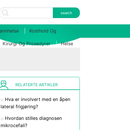
annhelse
Kosthold Og
Kirurgi Og Prosedyrer
Helse
RELATERTE ARTIKLER
Hva er involvert med en åpen
lateral frigjøring?
Hvordan stilles diagnosen
mikrocefali?