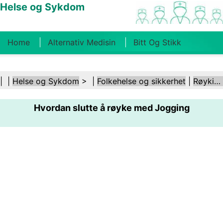
Helse og Sykdom
Home
Alternativ Medisin
Bitt Og Stikk
Kreft
Tilstander Og Behandlinger
Tannhelse
| |
Helse og Sykdom
> |
Folkehelse og sikkerhet
|
Røyking og tobakk
Kosthold Og Ernæring
Familiehelse
Hvordan slutte å røyke med Jogging
Helsebransjen
Psykisk Helse
Folkehelse Og
Sikkerhet
Kirurgi Og Prosedyrer
Helse