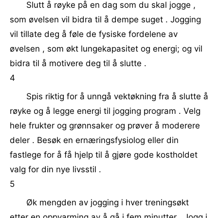
Slutt å røyke på en dag som du skal jogge ,
som øvelsen vil bidra til å dempe suget . Jogging
vil tillate deg å føle de fysiske fordelene av
øvelsen , som økt lungekapasitet og energi; og vil
bidra til å motivere deg til å slutte .
4
Spis riktig for å unngå vektøkning fra å slutte å
røyke og å legge energi til jogging program . Velg
hele frukter og grønnsaker og prøver å moderere
deler . Besøk en ernæringsfysiolog eller din
fastlege for å få hjelp til å gjøre gode kostholdet
valg for din nye livsstil .
5
Øk mengden av jogging i hver treningsøkt
etter en oppvarming av å gå i fem minutter . Jogg i