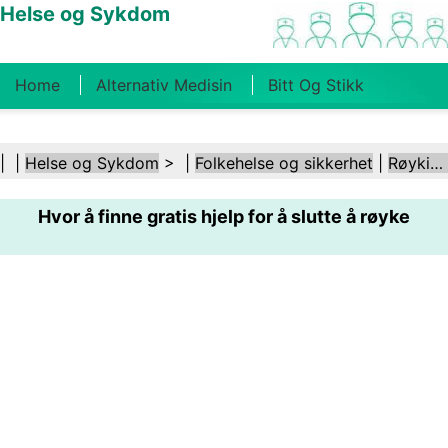
Helse og Sykdom
Home
Alternativ Medisin
Bitt Og Stikk
Kreft
Tilstander Og Behandlinger
Tannhelse
| |
Helse og Sykdom
> |
Folkehelse og sikkerhet
|
Røyking og tobakk
Kosthold Og Ernæring
Familiehelse
Hvor å finne gratis hjelp for å slutte å røyke
Helsebransjen
Psykisk Helse
Folkehelse Og
Sikkerhet
Kirurgi Og Prosedyrer
Helse