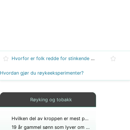
Hvorfor er folk redde for stinkende føtter?
Hvordan gjør du røykeeksperimenter?
Røyking og tobakk
Hvilken del av kroppen er mest påvirket av røyking og hva er nødvendig for å ta vare på det?
19 år gammel sønn som lyver om røyking hva kan du gjøre?