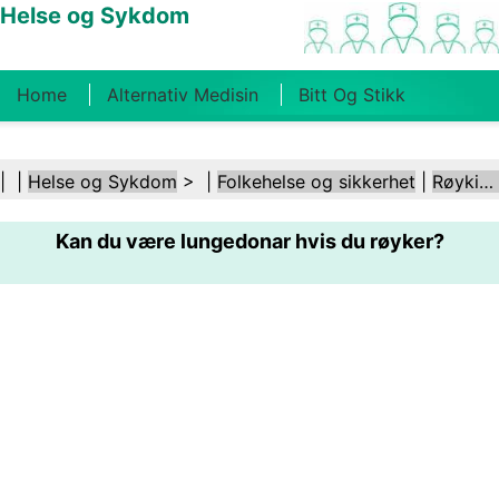
Helse og Sykdom
Home
Alternativ Medisin
Bitt Og Stikk
Kreft
Tilstander Og Behandlinger
Tannhelse
| |
Helse og Sykdom
> |
Folkehelse og sikkerhet
|
Røyking og tobakk
Kosthold Og Ernæring
Familiehelse
Kan du være lungedonar hvis du røyker?
Helsebransjen
Psykisk Helse
Folkehelse Og
Sikkerhet
Kirurgi Og Prosedyrer
Helse