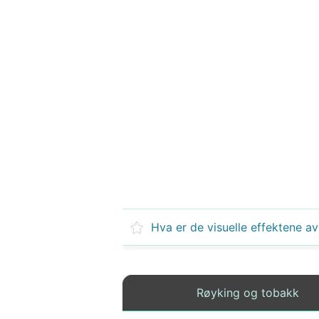
Røyking og tobakk