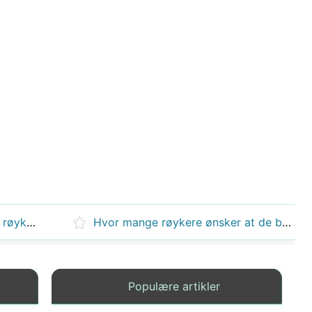
Hva er de visuelle effektene av røyking?
Hvor mange røykere ønsker at de begynner å røyke?
Populære artikler