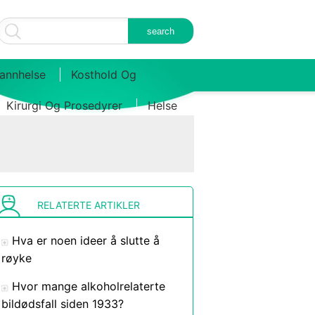
annhelse
Kosthold Og
Kirurgi Og Prosedyrer
Helse
RELATERTE ARTIKLER
Hva er noen ideer å slutte å
røyke
Hvor mange alkoholrelaterte
bildødsfall siden 1933?