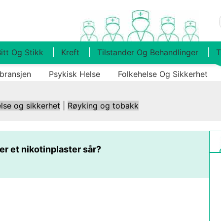
itt Og Stikk
Kreft
Tilstander Og Behandlinger
T
bransjen
Psykisk Helse
Folkehelse Og Sikkerhet
lse og sikkerhet
|
Røyking og tobakk
er et nikotinplaster sår?