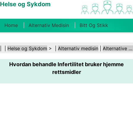
Helse og Sykdom
Home
Alternativ Medisin
Bitt Og Stikk
Kreft
Tilstander Og Behandlinger
Tannhelse
| |
Helse og Sykdom
> |
Alternativ medisin
|
Alternative behandlinger
Kosthold Og Ernæring
Familiehelse
Hvordan behandle Infertilitet bruker hjemme
Helsebransjen
Psykisk Helse
Folkehelse Og
rettsmidler
Sikkerhet
Kirurgi Og Prosedyrer
Helse