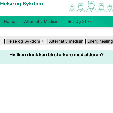
Helse og Sykdom
Home
Alternativ Medisin
Bitt Og Stikk
Kreft
Tilstander Og Behandlinger
Tannhelse
| |
Helse og Sykdom
> |
Alternativ medisin
|
Energihealing
Kosthold Og Ernæring
Familiehelse
Hvilken drink kan bli sterkere med alderen?
Helsebransjen
Psykisk Helse
Folkehelse Og
Sikkerhet
Kirurgi Og Prosedyrer
Helse