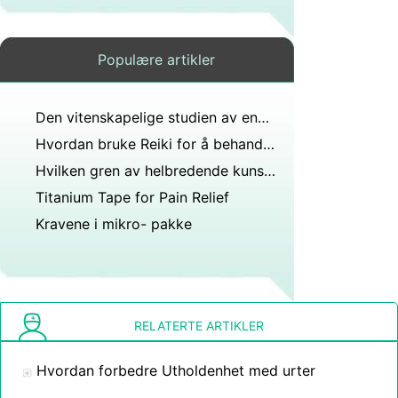
Populære artikler
Den vitenskapelige studien av energi er?
Hvordan bruke Reiki for å behandle autoimmune sykdommer
Hvilken gren av helbredende kunst gir spesiell oppmerksomhet til strukturen i de fysiologiske og biokjemiske aspektene, inkludert manipulasjonsryggraden?
Titanium Tape for Pain Relief
Kravene i mikro- pakke
RELATERTE ARTIKLER
Hvordan forbedre Utholdenhet med urter