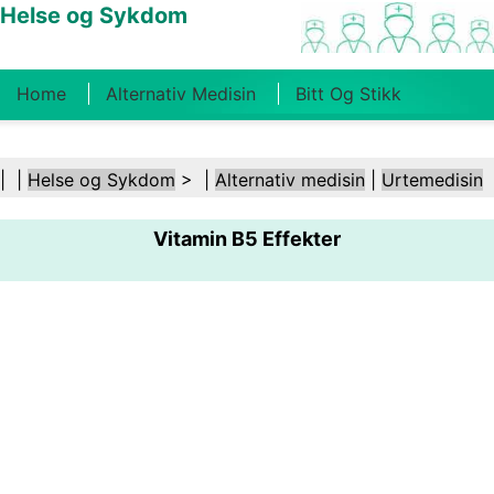
Helse og Sykdom
Home
Alternativ Medisin
Bitt Og Stikk
Kreft
Tilstander Og Behandlinger
Tannhelse
| |
Helse og Sykdom
> |
Alternativ medisin
|
Urtemedisin
Kosthold Og Ernæring
Familiehelse
Vitamin B5 Effekter
Helsebransjen
Psykisk Helse
Folkehelse Og
Sikkerhet
Kirurgi Og Prosedyrer
Helse