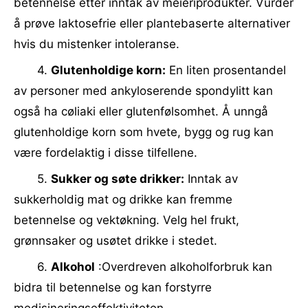
betennelse etter inntak av meieriprodukter. Vurder
å prøve laktosefrie eller plantebaserte alternativer
hvis du mistenker intoleranse.
4.
Glutenholdige korn:
En liten prosentandel
av personer med ankyloserende spondylitt kan
også ha cøliaki eller glutenfølsomhet. Å unngå
glutenholdige korn som hvete, bygg og rug kan
være fordelaktig i disse tilfellene.
5.
Sukker og søte drikker:
Inntak av
sukkerholdig mat og drikke kan fremme
betennelse og vektøkning. Velg hel frukt,
grønnsaker og usøtet drikke i stedet.
6.
Alkohol
:Overdreven alkoholforbruk kan
bidra til betennelse og kan forstyrre