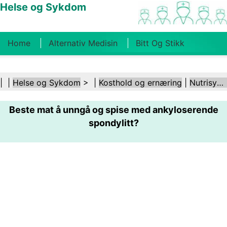
Helse og Sykdom
Home
Alternativ Medisin
Bitt Og Stikk
Kreft
Tilstander Og Behandlinger
Tannhelse
| |
Helse og Sykdom
> |
Kosthold og ernæring
|
Nutrisystem
Kosthold Og Ernæring
Familiehelse
Beste mat å unngå og spise med ankyloserende
Helsebransjen
Psykisk Helse
Folkehelse Og
spondylitt?
Sikkerhet
Kirurgi Og Prosedyrer
Helse