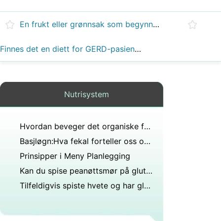
En frukt eller grønnsak som begynner med Y?
Finnes det en diett for GERD-pasienter som lar dem spise balansert kosthold?
Nutrisystem
Hvordan beveger det organiske fosfatet seg gjennom en matvare?
Basjløgn:Hva fekal forteller oss om kosthold
Prinsipper i Meny Planlegging
Kan du spise peanøttsmør på glutenfri diett?
Tilfeldigvis spiste hvete og har glutenintoleranse?