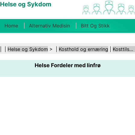
Helse og Sykdom
Home
Alternativ Medisin
Bitt Og Stikk
Kreft
Tilstander Og Behandlinger
Tannhelse
| |
Helse og Sykdom
> |
Kosthold og ernæring
|
Kosttilskudd
Kosthold Og Ernæring
Familiehelse
Helse Fordeler med linfrø
Helsebransjen
Psykisk Helse
Folkehelse Og
Sikkerhet
Kirurgi Og Prosedyrer
Helse