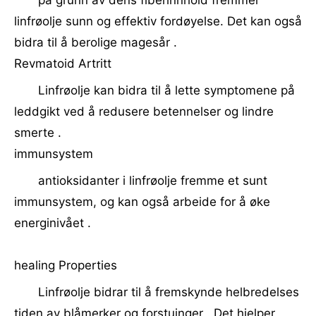
på grunn av dens fiberinnhold fremmer
linfrøolje sunn og effektiv fordøyelse. Det kan også
bidra til å berolige magesår .
Revmatoid Artritt
Linfrøolje kan bidra til å lette symptomene på
leddgikt ved å redusere betennelser og lindre
smerte .
immunsystem
antioksidanter i linfrøolje fremme et sunt
immunsystem, og kan også arbeide for å øke
energinivået .
healing Properties
Linfrøolje bidrar til å fremskynde helbredelses
tiden av blåmerker og forstuinger . Det hjelper