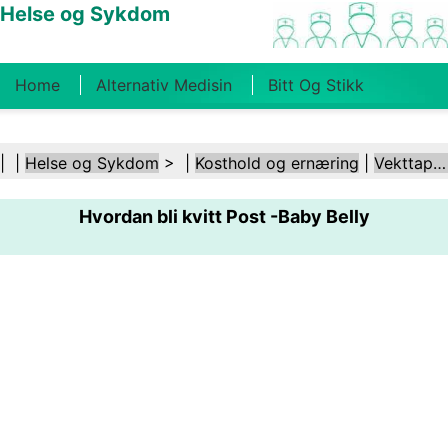
Helse og Sykdom
Home
Alternativ Medisin
Bitt Og Stikk
Kreft
Tilstander Og Behandlinger
Tannhelse
| |
Helse og Sykdom
> |
Kosthold og ernæring
|
Vekttap etter fødsel
Kosthold Og Ernæring
Familiehelse
Hvordan bli kvitt Post -Baby Belly
Helsebransjen
Psykisk Helse
Folkehelse Og
Sikkerhet
Kirurgi Og Prosedyrer
Helse