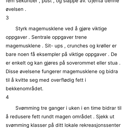
fem sekunder , pust , og slappe av. Gjenta denne
øvelsen .
3
Styrk magemusklene ved å gjøre viktige
oppgaver . Sentrale oppgaver trene
magemusklene . Sit- ups , crunches og krøller er
bare noen få eksempler på viktige oppgaver . De
er enkelt og kan gjøres på soverommet eller stua .
Disse øvelsene fungerer magemusklene og bidra
til å kvitte seg med overflødig fett i
bekkenområdet.
4
Svømming tre ganger i uken i en time bidrar til
å redusere fett rundt magen området . Sjekk ut
svømming klasser på ditt lokale rekreasjonssenter