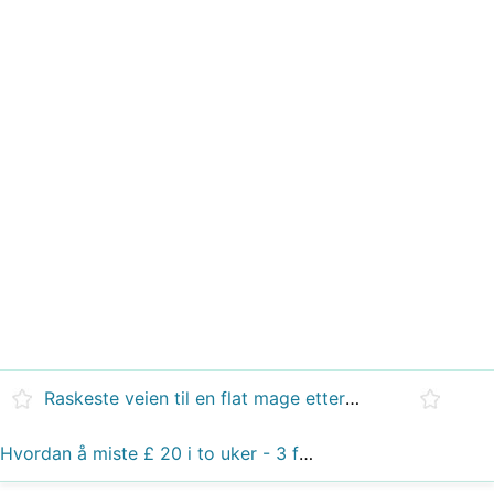
Raskeste veien til en flat mage etter graviditet
Hvordan å miste £ 20 i to uker - 3 feil som får deg til å mislykkes