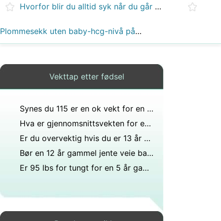
Hvorfor blir du alltid syk når du går ned i vekt?
Plommesekk uten baby-hcg-nivå på 8000?
Vekttap etter fødsel
Synes du 115 er en ok vekt for en 15 år gammel jente?
Hva er gjennomsnittsvekten for en 14 år gammel gutt?
Er du overvektig hvis du er 13 år og veier 125 pounds?
Bør en 12 år gammel jente veie bare 50 kilo?
Er 95 lbs for tungt for en 5 år gammel gutt?