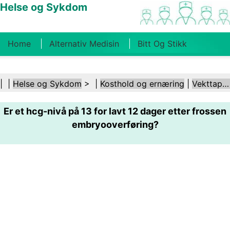
Helse og Sykdom
Home
Alternativ Medisin
Bitt Og Stikk
Kreft
Tilstander Og Behandlinger
Tannhelse
| |
Helse og Sykdom
> |
Kosthold og ernæring
|
Vekttap etter fødsel
Kosthold Og Ernæring
Familiehelse
Er et hcg-nivå på 13 for lavt 12 dager etter frossen
Helsebransjen
Psykisk Helse
Folkehelse Og
embryooverføring?
Sikkerhet
Kirurgi Og Prosedyrer
Helse