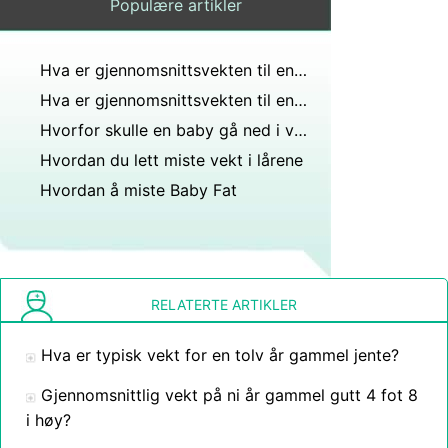
Populære artikler
Hva er gjennomsnittsvekten til en 10 år gammel jente og 95 lbs overvektig?
Hva er gjennomsnittsvekten til en 14 år gammel asiatisk jente?
Hvorfor skulle en baby gå ned i vekt veide 6lbs 5oz ved fødselen nå 18 dager senere veier 2 oz?
Hvordan du lett miste vekt i lårene
Hvordan å miste Baby Fat
RELATERTE ARTIKLER
Hva er typisk vekt for en tolv år gammel jente?
Gjennomsnittlig vekt på ni år gammel gutt 4 fot 8
i høy?