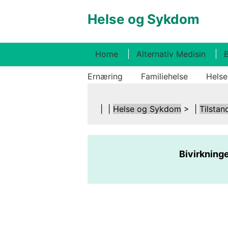
Helse og Sykdom
Home
Alternativ Medisin
B
Ernæring
Familiehelse
Helse
| |
Helse og Sykdom
> |
Tilstan
Bivirkninge