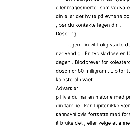
eller magesmerter som vedvarer 
din eller det hvite på øynene o
, bør du kontakte legen din .
Dosering
Legen din vil trolig starte 
nødvendig . En typisk dose er 10
dagen . Blodprøver for kolestero
dosen er 80 milligram . Lipitor 
kolesterolnivået .
Advarsler
p Hvis du har en historie med p
din familie , kan Lipitor ikke v
sannsynligvis fortsette med for
å bruke det , eller velge et ann