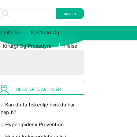
annhelse
Kosthold Og
Kirurgi Og Prosedyrer
Helse
RELATERTE ARTIKLER
Kan du ta fiskeolje hvis du har
hep b?
Hyperlipidemi Prevention
Hva er kolesterolets rolle i