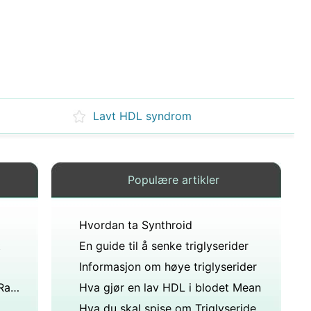
Lavt HDL syndrom
Populære artikler
Hvordan ta Synthroid
t
En guide til å senke triglyserider
Informasjon om høye triglyserider
Forskjellen mellom Nexium og Ranitidin
Hva gjør en lav HDL i blodet Mean
Hva du skal spise om Triglyserider er høy