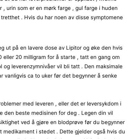
, urin som er en mørk farge , gul farge i huden
g tretthet . Hvis du har noen av disse symptomene
deg ut på en lavere dose av Lipitor og øke den hvis
 eller 20 milligram for å starte , tatt en gang om
l og leverenzymnivåer vil bli tatt . Den maksimale
tar vanligvis ca to uker før det begynner å senke
roblemer med leveren , eller det er leversykdom i
ære den beste medisinen for deg . Legen din vil
siktighet ved å gjøre en blodprøve før du begynner
et medikament i stedet . Dette gjelder også hvis du