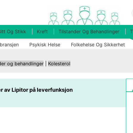
itt Og Stikk
Kreft
Tilstander Og Behandlinger
T
bransjen
Psykisk Helse
Folkehelse Og Sikkerhet
der og behandlinger
|
Kolesterol
r av Lipitor på leverfunksjon