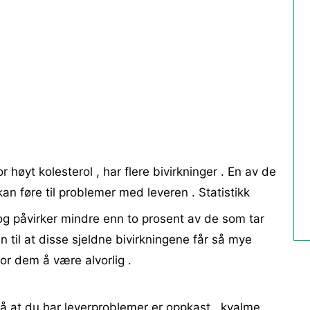
r høyt kolesterol , har flere bivirkninger . En av de
an føre til problemer med leveren . Statistikk
og påvirker mindre enn to prosent av de som tar
n til at disse sjeldne bivirkningene får så mye
or dem å være alvorlig .
å at du har leverproblemer er oppkast , kvalme