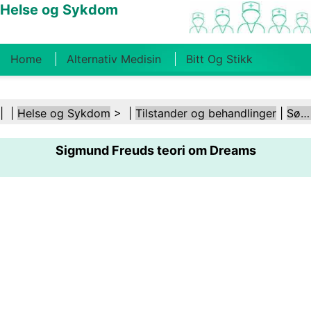
Helse og Sykdom
Home
Alternativ Medisin
Bitt Og Stikk
Kreft
Tilstander Og Behandlinger
Tannhelse
| |
Helse og Sykdom
> |
Tilstander og behandlinger
|
Søvnforstyrrelser
Kosthold Og Ernæring
Familiehelse
Sigmund Freuds teori om Dreams
Helsebransjen
Psykisk Helse
Folkehelse Og
Sikkerhet
Kirurgi Og Prosedyrer
Helse