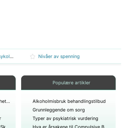
Hva kan man forvente på en psykologisk evaluering for Disability
Nivåer av spenning
Populære artikler
Årsaker til Borderline personlighetsforstyrrelse
Alkoholmisbruk behandlingstilbud
Grunnleggende om sorg
r
Typer av psykiatrisk vurdering
Vanlige psykiske problemer av Skolebarn
Hva er årsakene til Compulsive Behavior