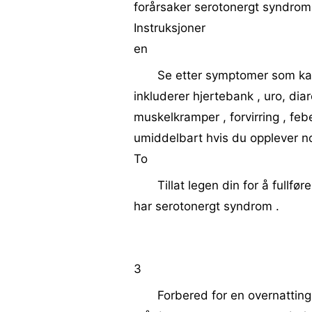
forårsaker serotonergt syndrom
Instruksjoner
en
Se etter symptomer som kan 
inkluderer hjertebank , uro, diar
muskelkramper , forvirring , feb
umiddelbart hvis du opplever 
To
Tillat legen din for å fullfør
har serotonergt syndrom .
3
Forbered for en overnatting