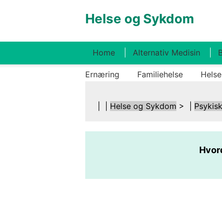
Helse og Sykdom
Home
Alternativ Medisin
B
Ernæring
Familiehelse
Helse
| |
Helse og Sykdom
> |
Psykisk
Hvor