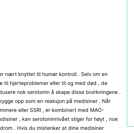
er nært knyttet til humør kontroll . Selv om en
e til hjerteproblemer eller til og med død , de
rodusere nok serotonin å skape disse bivirkningene .
 bygge opp som en reaksjon på medisiner . Når
emmere eller SSRI , er kombinert med MAO-
isiner , kan serotoninnivået stiger for høyt , noe
ndrom . Hvis du mistenker at dine medisiner