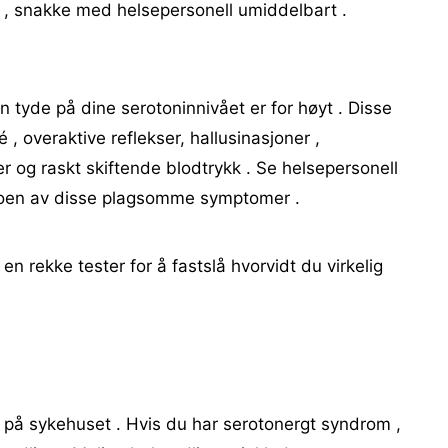
 , snakke med helsepersonell umiddelbart .
tyde på dine serotoninnivået er for høyt . Disse
é , overaktive reflekser, hallusinasjoner ,
er og raskt skiftende blodtrykk . Se helsepersonell
noen av disse plagsomme symptomer .
e en rekke tester for å fastslå hvorvidt du virkelig
 på sykehuset . Hvis du har serotonergt syndrom ,