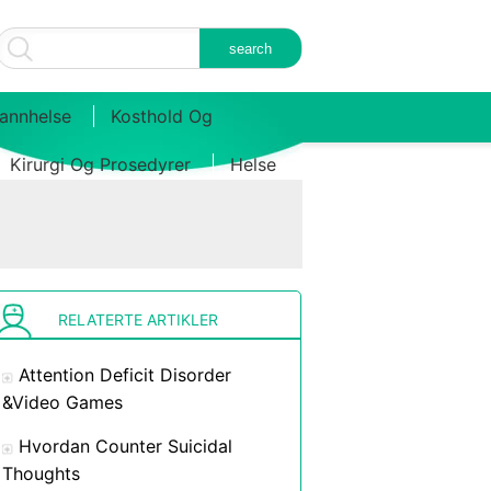
annhelse
Kosthold Og
Kirurgi Og Prosedyrer
Helse
RELATERTE ARTIKLER
Attention Deficit Disorder
&Video Games
Hvordan Counter Suicidal
Thoughts