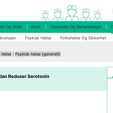
itt Og Stikk
Kreft
Tilstander Og Behandlinger
T
bransjen
Psykisk Helse
Folkehelse Og Sikkerhet
 helse
|
Psykisk helse (generelt)
dan Reduser Serotonin