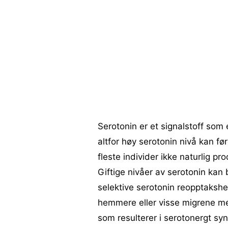
Serotonin er et signalstoff som 
altfor høy serotonin nivå kan før
fleste individer ikke naturlig p
Giftige nivåer av serotonin kan
selektive serotonin reopptaksh
hemmere eller visse migrene med
som resulterer i serotonergt sy