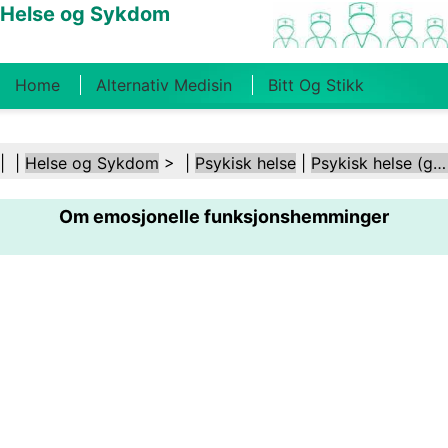
Helse og Sykdom
Home
Alternativ Medisin
Bitt Og Stikk
Kreft
Tilstander Og Behandlinger
Tannhelse
| |
Helse og Sykdom
> |
Psykisk helse
|
Psykisk helse (generelt)
Kosthold Og Ernæring
Familiehelse
Om emosjonelle funksjonshemminger
Helsebransjen
Psykisk Helse
Folkehelse Og
Sikkerhet
Kirurgi Og Prosedyrer
Helse