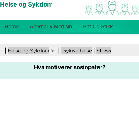
Helse og Sykdom
Home
Alternativ Medisin
Bitt Og Stikk
Kreft
Tilstander Og Behandlinger
Tannhelse
| |
Helse og Sykdom
> |
Psykisk helse
|
Stress
Kosthold Og Ernæring
Familiehelse
Hva motiverer sosiopater?
Helsebransjen
Psykisk Helse
Folkehelse Og
Sikkerhet
Kirurgi Og Prosedyrer
Helse