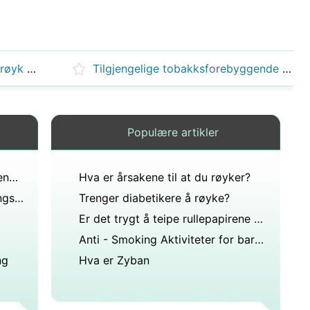
Hvordan behandler jeg sigarettrøyk i røyke Bars
Tilgjengelige tobakksforebyggende Tilskudd til Youth Education Programs
Populære artikler
Hvorfor er folk redde for stinkende føtter?
Hva er årsakene til at du røyker?
Er etiske retningslinjer en retningslinje for juridisk praksis eller standard praksis?
Trenger diabetikere å røyke?
Er det trygt å teipe rullepapirene dine for røyking?
Anti - Smoking Aktiviteter for barnehagebarn
ng
Hva er Zyban