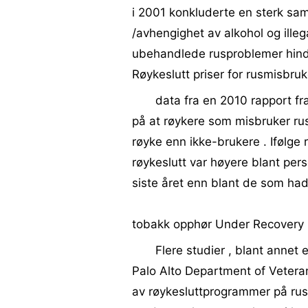
i 2001 konkluderte en sterk s
/avhengighet av alkohol og illega
ubehandlede rusproblemer hindre
Røykeslutt priser for rusmisbru
data fra en 2010 rapport fr
på at røykere som misbruker rus
røyke enn ikke-brukere . Ifølge 
røykeslutt var høyere blant pers
siste året enn blant de som hadde
tobakk opphør Under Recovery
Flere studier , blant annet
Palo Alto Department of Veteran
av røykesluttprogrammer på rus