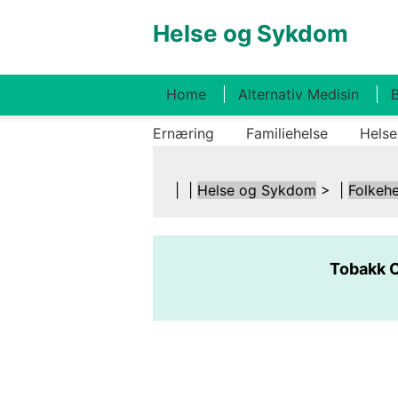
Helse og Sykdom
Home
Alternativ Medisin
B
Ernæring
Familiehelse
Helse
| |
Helse og Sykdom
> |
Folkehe
Tobakk 