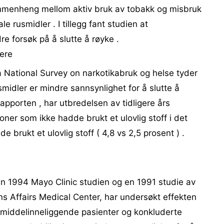
ammenheng mellom aktiv bruk av tobakk og misbruk
le rusmidler . I tillegg fant studien at
 forsøk på å slutte å røyke .
kere
a National Survey on narkotikabruk og helse tyder
midler er mindre sannsynlighet for å slutte å
rapporten , har utbredelsen av tidligere års
oner som ikke hadde brukt et ulovlig stoff i det
 brukt et ulovlig stoff ( 4,8 vs 2,5 prosent ) .
 en 1994 Mayo Clinic studien og en 1991 studie av
s Affairs Medical Center, har undersøkt effekten
middelinneliggende pasienter og konkluderte