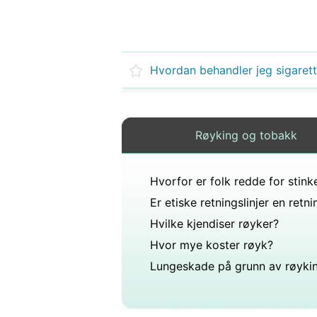
Røyking og tobakk
Hvilke kjendiser røyker?
Hvor mye koster røyk?
Lungeskade på grunn av røyki