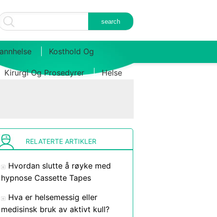
annhelse
Kosthold Og
Kirurgi Og Prosedyrer
Helse
RELATERTE ARTIKLER
Hvordan slutte å røyke med
hypnose Cassette Tapes
Hva er helsemessig eller
medisinsk bruk av aktivt kull?