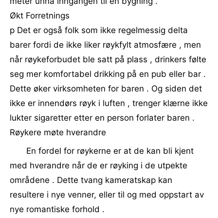
meter unna inngangen til en bygning .
Økt Forretnings
p Det er også folk som ikke regelmessig delta
barer fordi de ikke liker røykfylt atmosfære , men
når røykeforbudet ble satt på plass , drinkers følte
seg mer komfortabel drikking på en pub eller bar .
Dette øker virksomheten for baren . Og siden det
ikke er innendørs røyk i luften , trenger klærne ikke
lukter sigaretter etter en person forlater baren .
Røykere møte hverandre
En fordel for røykerne er at de kan bli kjent
med hverandre når de er røyking i de utpekte
områdene . Dette tvang kameratskap kan
resultere i nye venner, eller til og med oppstart av
nye romantiske forhold .