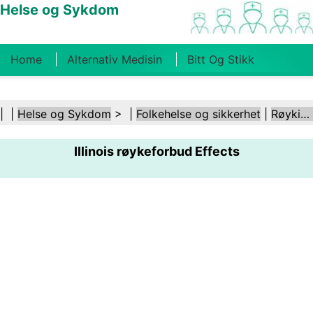
Helse og Sykdom
Home
Alternativ Medisin
Bitt Og Stikk
Kreft
Tilstander Og Behandlinger
Tannhelse
| |
Helse og Sykdom
> |
Folkehelse og sikkerhet
|
Røyking og tobakk
Kosthold Og Ernæring
Familiehelse
Illinois røykeforbud Effects
Helsebransjen
Psykisk Helse
Folkehelse Og
Sikkerhet
Kirurgi Og Prosedyrer
Helse