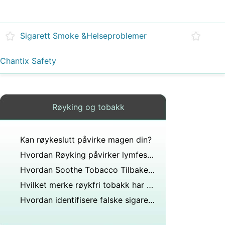
Sigarett Smoke &Helseproblemer
Chantix Safety
Røyking og tobakk
Kan røykeslutt påvirke magen din?
Hvordan Røyking påvirker lymfesystemet
Hvordan Soothe Tobacco Tilbaketrekking
Hvilket merke røykfri tobakk har den høyeste mengden nikotin?
Hvordan identifisere falske sigaretter