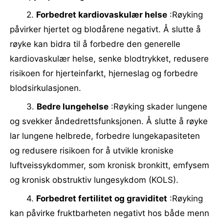
2.
Forbedret kardiovaskulær helse
:Røyking
påvirker hjertet og blodårene negativt. Å slutte å
røyke kan bidra til å forbedre den generelle
kardiovaskulær helse, senke blodtrykket, redusere
risikoen for hjerteinfarkt, hjerneslag og forbedre
blodsirkulasjonen.
3.
Bedre lungehelse
:Røyking skader lungene
og svekker åndedrettsfunksjonen. Å slutte å røyke
lar lungene helbrede, forbedre lungekapasiteten
og redusere risikoen for å utvikle kroniske
luftveissykdommer, som kronisk bronkitt, emfysem
og kronisk obstruktiv lungesykdom (KOLS).
4.
Forbedret fertilitet og graviditet
:Røyking
kan påvirke fruktbarheten negativt hos både menn