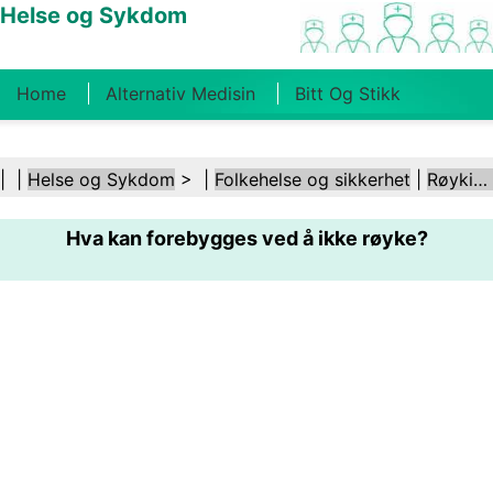
Helse og Sykdom
Home
Alternativ Medisin
Bitt Og Stikk
Kreft
Tilstander Og Behandlinger
Tannhelse
| |
Helse og Sykdom
> |
Folkehelse og sikkerhet
|
Røyking og tobakk
Kosthold Og Ernæring
Familiehelse
Hva kan forebygges ved å ikke røyke?
Helsebransjen
Psykisk Helse
Folkehelse Og
Sikkerhet
Kirurgi Og Prosedyrer
Helse