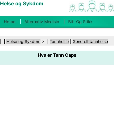
Helse og Sykdom
Home
Alternativ Medisin
Bitt Og Stikk
Kreft
Tilstander Og Behandlinger
Tannhelse
| |
Helse og Sykdom
> |
Tannhelse
|
Generell tannhelse
Kosthold Og Ernæring
Familiehelse
Hva er Tann Caps
Helsebransjen
Psykisk Helse
Folkehelse Og
Sikkerhet
Kirurgi Og Prosedyrer
Helse