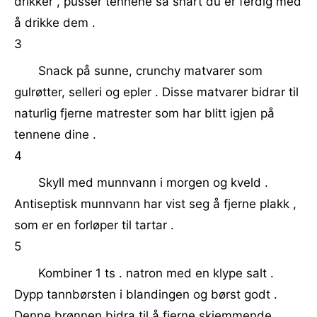
drikker , pusser tennene så snart du er ferdig med
å drikke dem .
3
Snack på sunne, crunchy matvarer som
gulrøtter, selleri og epler . Disse matvarer bidrar til
naturlig fjerne matrester som har blitt igjen på
tennene dine .
4
Skyll med munnvann i morgen og kveld .
Antiseptisk munnvann har vist seg å fjerne plakk ,
som er en forløper til tartar .
5
Kombiner 1 ts . natron med en klype salt .
Dypp tannbørsten i blandingen og børst godt .
Denne brønnen bidra til å fjerne skjemmende