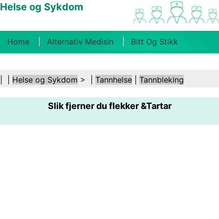
Helse og Sykdom
Home
Alternativ Medisin
Bitt Og Stikk
Kreft
Tilstander Og Behandlinger
Tannhelse
| |
Helse og Sykdom
> |
Tannhelse
|
Tannbleking
Kosthold Og Ernæring
Familiehelse
Slik fjerner du flekker &Tartar
Helsebransjen
Psykisk Helse
Folkehelse Og
Sikkerhet
Kirurgi Og Prosedyrer
Helse