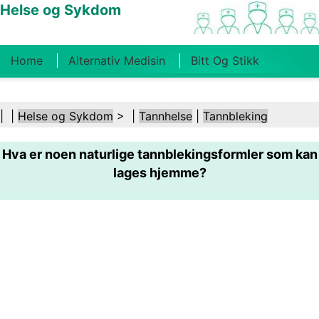
Helse og Sykdom
Home
Alternativ Medisin
Bitt Og Stikk
Kreft
Tilstander Og Behandlinger
Tannhelse
| |
Helse og Sykdom
> |
Tannhelse
|
Tannbleking
Kosthold Og Ernæring
Familiehelse
Hva er noen naturlige tannblekingsformler som kan
Helsebransjen
Psykisk Helse
Folkehelse Og
lages hjemme?
Sikkerhet
Kirurgi Og Prosedyrer
Helse