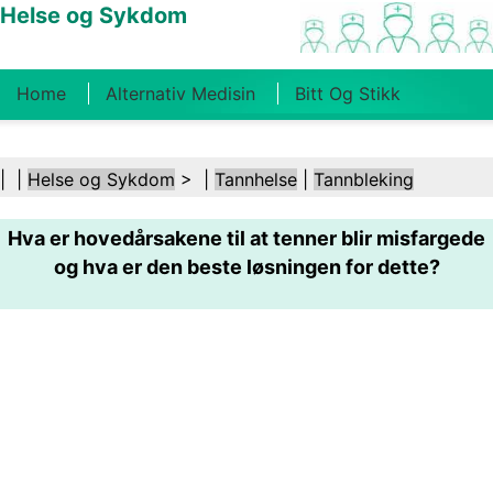
Helse og Sykdom
Home
Alternativ Medisin
Bitt Og Stikk
Kreft
Tilstander Og Behandlinger
Tannhelse
| |
Helse og Sykdom
> |
Tannhelse
|
Tannbleking
Kosthold Og Ernæring
Familiehelse
Hva er hovedårsakene til at tenner blir misfargede
Helsebransjen
Psykisk Helse
Folkehelse Og
og hva er den beste løsningen for dette?
Sikkerhet
Kirurgi Og Prosedyrer
Helse