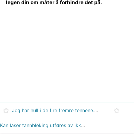
legen din om måter å forhindre det på.
Jeg har hull i de fire fremre tennene....hva skal jeg bruke for å fjerne de mellom tennene.....?
Kan laser tannbleking utføres av ikke-lisensierte tannleger i Mexico?