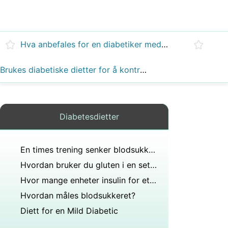
Hva anbefales for en diabetiker med et gjennomsnittlig fastende blodsukkernivå på 115 det siste året?
Brukes diabetiske dietter for å kontrollere pasientens sukkernivå eller hjelpe pasienten med å gå ned i vekt?
Diabetesdietter
En times trening senker blodsukkeret?
Hvordan bruker du gluten i en setning?
Hvor mange enheter insulin for et blodsukkernivå 278?
Hvordan måles blodsukkeret?
Diett for en Mild Diabetic