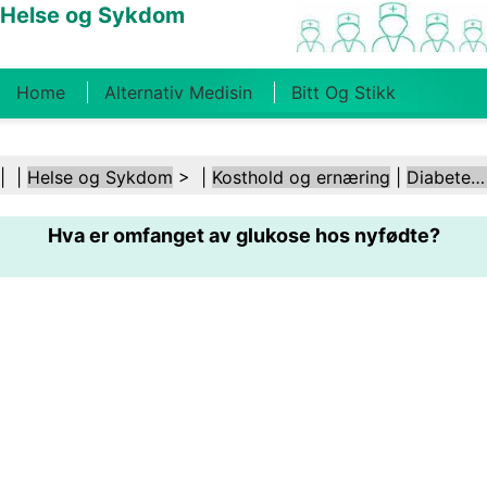
Helse og Sykdom
Home
Alternativ Medisin
Bitt Og Stikk
Kreft
Tilstander Og Behandlinger
Tannhelse
| |
Helse og Sykdom
> |
Kosthold og ernæring
|
Diabetesdietter
Kosthold Og Ernæring
Familiehelse
Hva er omfanget av glukose hos nyfødte?
Helsebransjen
Psykisk Helse
Folkehelse Og
Sikkerhet
Kirurgi Og Prosedyrer
Helse