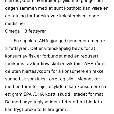
hjertesykdom . Forbruker psyllium to ganger om
dagen sammen med et sunt kosthold kan være en
erstatning for foreskrevne kolesterolsenkende
medisiner .
Omega - 3 fettsyrer
En supplere AHA gjør godkjenner er omega -
3 fettsyrer . Det er vitenskapelig bevis for at
konsum av fisk er forbundet med en redusert
forekomst av kardiovaskulær sykdom. AHA råder
de uten hjertesykdom for å konsumere en rekke
sunne fisk som laks , ørret og sild . Mennesker
med en form for hjertesykdom kan konsumere ca
ett gram EPA /DHA kosttilskudd i stedet for mat .
De med høye triglyserider ( fettstoffer i blodet )
kan trygt bruke to til fire gram .