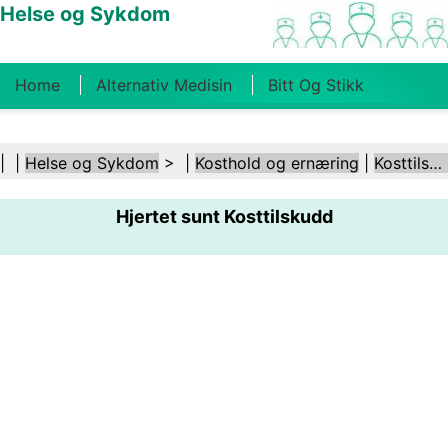
Helse og Sykdom
Home
Alternativ Medisin
Bitt Og Stikk
Kreft
Tilstander Og Behandlinger
Tannhelse
| |
Helse og Sykdom
> |
Kosthold og ernæring
|
Kosttilskudd
Kosthold Og Ernæring
Familiehelse
Hjertet sunt Kosttilskudd
Helsebransjen
Psykisk Helse
Folkehelse Og
Sikkerhet
Kirurgi Og Prosedyrer
Helse