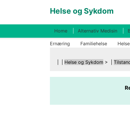
Helse og Sykdom
Home
Alternativ Medisin
B
Ernæring
Familiehelse
Helse
| |
Helse og Sykdom
> |
Tilstan
Re