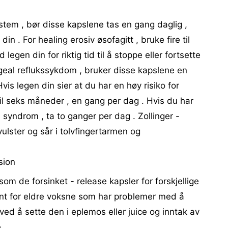
tem , bør disse kapslene tas en gang daglig ,
n . For healing erosiv øsofagitt , bruke fire til
 legen din for riktig tid til å stoppe eller fortsette
geal reflukssykdom , bruker disse kapslene en
Hvis legen din sier at du har en høy risiko for
il seks måneder , en gang per dag . Hvis du har
n syndrom , ta to ganger per dag . Zollinger -
ulster og sår i tolvfingertarmen og
sion
 de forsinket - release kapsler for forskjellige
ent for eldre voksne som har problemer med å
ved å sette den i eplemos eller juice og inntak av
 .