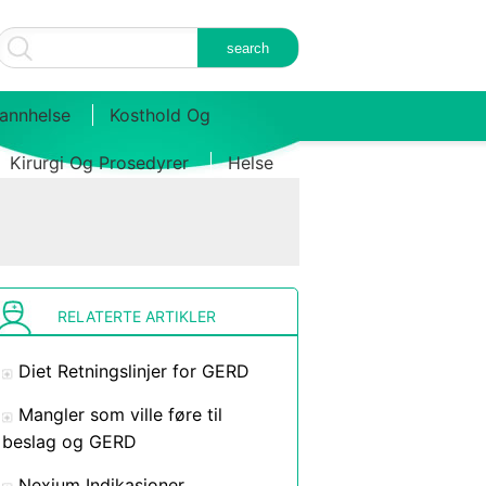
annhelse
Kosthold Og
Kirurgi Og Prosedyrer
Helse
RELATERTE ARTIKLER
Diet Retningslinjer for GERD
Mangler som ville føre til
beslag og GERD
Nexium Indikasjoner