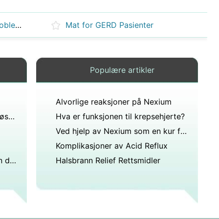
Alkohol og gastrointestinale problemer
Mat for GERD Pasienter
Populære artikler
Alvorlige reaksjoner på Nexium
Ernæring Forvaltning av gastroøsofageal refluks
Hva er funksjonen til krepsehjerte?
Ved hjelp av Nexium som en kur for acid reflux
Komplikasjoner av Acid Reflux
Hvis du har en hjertestarter kan du bli brun i solariet?
Halsbrann Relief Rettsmidler