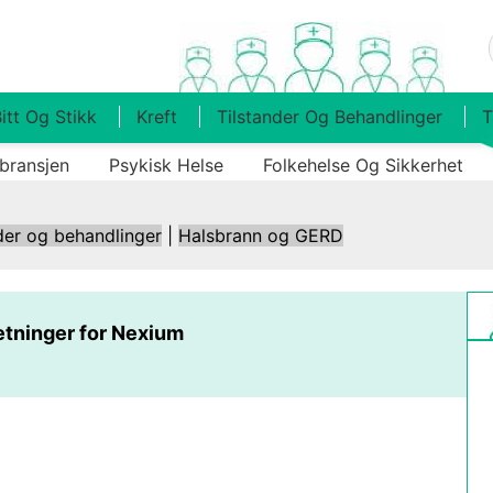
itt Og Stikk
Kreft
Tilstander Og Behandlinger
T
bransjen
Psykisk Helse
Folkehelse Og Sikkerhet
der og behandlinger
|
Halsbrann og GERD
tninger for Nexium