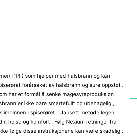
r( PPI ) som hjelper med halsbrann og kan
piserøret forårsaket av halsbrann og sure oppstøt .
 som har et formål å senke magesyreproduksjon ,
sbrann er ikke bare smertefullt og ubehagelig ,
slimhinnen i spiserøret . Uansett metode legen
or din helse og komfort . Følg Nexium retninger fra
Ikke følge disse instruksjonene kan være skadelig .