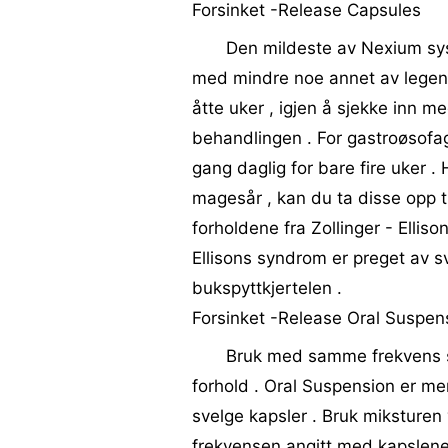
Forsinket -Release Capsules
Den mildeste av Nexium sys
med mindre noe annet av legen di
åtte uker , igjen å sjekke inn med
behandlingen . For gastroøsofa
gang daglig for bare fire uker . 
magesår , kan du ta disse opp t
forholdene fra Zollinger - Elliso
Ellisons syndrom er preget av sv
bukspyttkjertelen .
Forsinket -Release Oral Suspen
Bruk med samme frekvens som
forhold . Oral Suspension er m
svelge kapsler . Bruk miksturen 
frekvensen angitt med kapslene