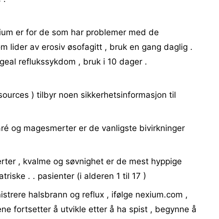
xium er for de som har problemer med de
 lider av erosiv øsofagitt , bruk en gang daglig .
geal reflukssykdom , bruk i 10 dager .
ources ) tilbyr noen sikkerhetsinformasjon til
ré og magesmerter er de vanligste bivirkninger
rter , kvalme og søvnighet er de mest hyppige
riske . . pasienter (i alderen 1 til 17 )
strere halsbrann og reflux , ifølge nexium.com ,
e fortsetter å utvikle etter å ha spist , begynne å