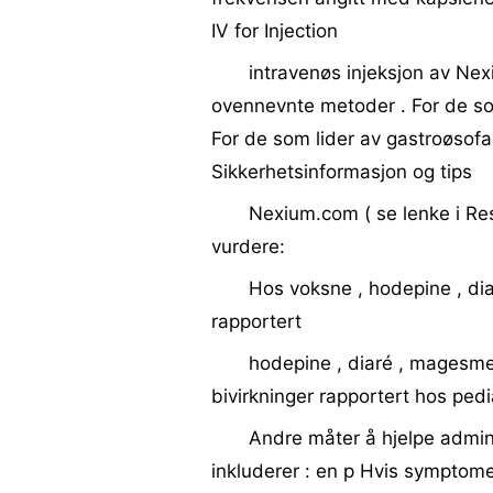
IV for Injection
intravenøs injeksjon av Ne
ovennevnte metoder . For de som
For de som lider av gastroøsofa
Sikkerhetsinformasjon og tips
Nexium.com ( se lenke i Res
vurdere:
Hos voksne , hodepine , dia
rapportert
hodepine , diaré , magesme
bivirkninger rapportert hos pediat
Andre måter å hjelpe admini
inkluderer : en p Hvis symptomen