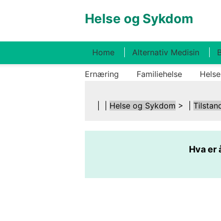
Helse og Sykdom
Home
Alternativ Medisin
B
Ernæring
Familiehelse
Helse
| |
Helse og Sykdom
> |
Tilstan
Hva er 