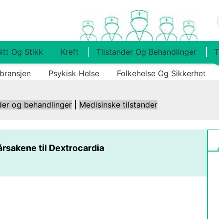
itt Og Stikk
Kreft
Tilstander Og Behandlinger
T
bransjen
Psykisk Helse
Folkehelse Og Sikkerhet
der og behandlinger
|
Medisinske tilstander
årsakene til Dextrocardia