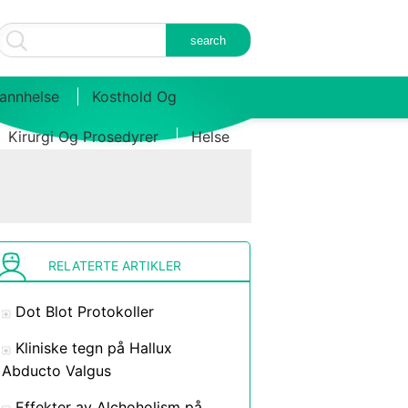
annhelse
Kosthold Og
Kirurgi Og Prosedyrer
Helse
RELATERTE ARTIKLER
Dot Blot Protokoller
Kliniske tegn på Hallux
Abducto Valgus
Effekter av Alchoholism på