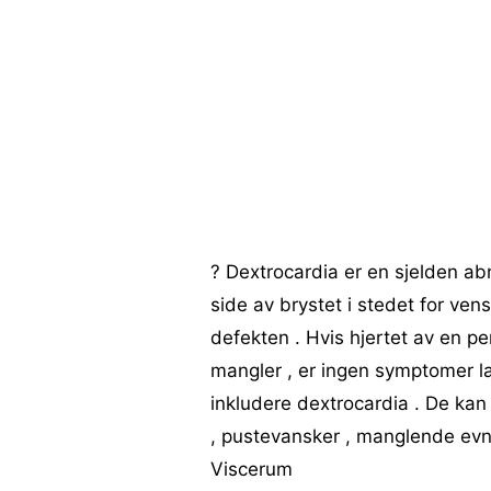
? Dextrocardia er en sjelden abno
side av brystet i stedet for ven
defekten . Hvis hjertet av en p
mangler , er ingen symptomer la
inkludere dextrocardia . De kan
, pustevansker , manglende evne 
Viscerum