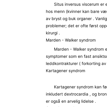
Situs inversus viscerum er 
hos menn (kvinner kan bare være
av bryst og buk organer . Vanli
problemer; det er ofte først op
kirurgi .
Marden - Walker syndrom
Marden - Walker syndrom er 
symptomer som en fast ansiktsu
leddkontrakturer ( forkorting av
Kartagener syndrom
Kartagener syndrom kan føre
inkludert dextrocardia , og bron
er også en arvelig lidelse .