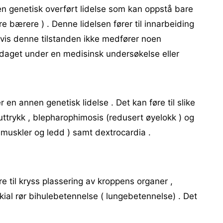
en genetisk overført lidelse som kan oppstå bare
 bærere ) . Denne lidelsen fører til innarbeiding
gvis denne tilstanden ikke medfører noen
pdaget under en medisinsk undersøkelse eller
en annen genetisk lidelse . Det kan føre til slike
ttrykk , blepharophimosis (redusert øyelokk ) og
 muskler og ledd ) samt dextrocardia .
 til kryss plassering av kroppens organer ,
kial rør bihulebetennelse ( lungebetennelse) . Det