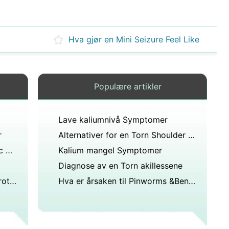
Hva gjør en Mini Seizure Feel Like
Populære artikler
Lave kaliumnivå Symptomer
r
Alternativer for en Torn Shoulder sene
Den beste behandling for Manic Depression
Kalium mangel Symptomer
Diagnose av en Torn akillessene
Hva er årsakene til lav Blood Protein
Hva er årsaken til Pinworms &Bendelorm