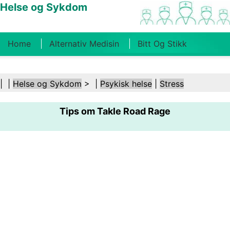
Helse og Sykdom
Home
Alternativ Medisin
Bitt Og Stikk
Kreft
Tilstander Og Behandlinger
Tannhelse
| |
Helse og Sykdom
> |
Psykisk helse
|
Stress
Kosthold Og Ernæring
Familiehelse
Tips om Takle Road Rage
Helsebransjen
Psykisk Helse
Folkehelse Og
Sikkerhet
Kirurgi Og Prosedyrer
Helse