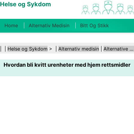
Helse og Sykdom
Home
Alternativ Medisin
Bitt Og Stikk
Kreft
Tilstander Og Behandlinger
Tannhelse
| |
Helse og Sykdom
> |
Alternativ medisin
|
Alternative behandlinger
Kosthold Og Ernæring
Familiehelse
Hvordan bli kvitt urenheter med hjem rettsmidler
Helsebransjen
Psykisk Helse
Folkehelse Og
Sikkerhet
Kirurgi Og Prosedyrer
Helse