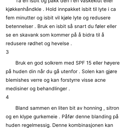
Ta en isbit og pakk den i en vaskeklut eller
kjøkkenhåndkle . Hold innpakket isbit til lyte i ca
fem minutter og isbit vil kjøle lyte og redusere
betennelser . Bruk en isbit så snart du føler eller
se en skavank som kommer på å bidra til å
redusere rødhet og hevelse .
3
Bruk en god solkrem med SPF 15 eller høyere
på huden din når du gå utenfor . Solen kan gjøre
blemishes verre og kan forstyrre visse acne
medisiner og behandlinger .
4
Bland sammen en liten bit av honning , sitron
og en klype gurkemeie . Påfør denne blanding på
huden regelmessig. Denne kombinasjonen kan