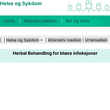
Helse og Sykdom
Home
Alternativ Medisin
Bitt Og Stikk
Kreft
Tilstander Og Behandlinger
Tannhelse
| |
Helse og Sykdom
> |
Alternativ medisin
|
Urtemedisin
Kosthold Og Ernæring
Familiehelse
Herbal Behandling for blære infeksjoner
Helsebransjen
Psykisk Helse
Folkehelse Og
Sikkerhet
Kirurgi Og Prosedyrer
Helse