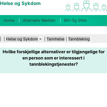
Helse og Sykdom
Home
Alternativ Medisin
Bitt Og Stikk
Kreft
Tilstander Og Behandlinger
Tannhelse
| |
Helse og Sykdom
> |
Tannhelse
|
Tannbleking
Kosthold Og Ernæring
Familiehelse
Hvilke forskjellige alternativer er tilgjengelige for
Helsebransjen
Psykisk Helse
Folkehelse Og
en person som er interessert i
Sikkerhet
Kirurgi Og Prosedyrer
Helse
tannblekingstjenester?