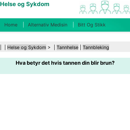
Helse og Sykdom
Home
Alternativ Medisin
Bitt Og Stikk
Kreft
Tilstander Og Behandlinger
Tannhelse
| |
Helse og Sykdom
> |
Tannhelse
|
Tannbleking
Kosthold Og Ernæring
Familiehelse
Hva betyr det hvis tannen din blir brun?
Helsebransjen
Psykisk Helse
Folkehelse Og
Sikkerhet
Kirurgi Og Prosedyrer
Helse