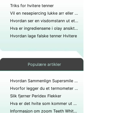
Triks for hvitere tenner
Vil en nesepiercing lukke arr eller holde seg åpen hvis du bestemmer deg for å ikke ha det lenger?
Hvordan ser en visdomstann ut etter uttrekking også har denne hvite tingen ved og rundt sokkelen så ille?
Hva er ingrediensene i olay ansiktsvask?
Hvordan lage falske tenner Hvitere
Populære artikler
Hvordan Sammenlign Supersmile til GoSmile
Hvorfor legger du et termometer under tungen?
Slik fjerner Peridex Flekker
Hva er det hvite som kommer ut av marsvinets endetarm?
Informasjon om zoom Teeth Whitening