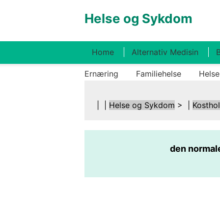
Helse og Sykdom
Home
Alternativ Medisin
B
Ernæring
Familiehelse
Helse
| |
Helse og Sykdom
> |
Kostho
den normale