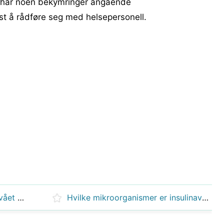
u har noen bekymringer angående
est å rådføre seg med helsepersonell.
Er du diabetiker hvis glukosenivået er 6,3?
Hvilke mikroorganismer er insulinavhengige diabetikere avhengig av?