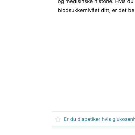
og medisinske historie. Hvis d
blodsukkernivået ditt, er det b