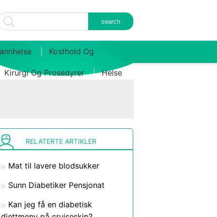
annhelse
Kosthold Og
Kirurgi Og Prosedyrer
Helse
RELATERTE ARTIKLER
Mat til lavere blodsukker
Sunn Diabetiker Pensjonat
Kan jeg få en diabetisk
diettmeny på cruiseskip?