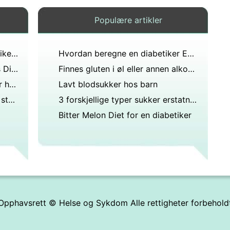
Populære artikler
Mat å spise & Unngå for diabetikere
Hvordan beregne en diabetiker Exchange- liste i en oppskrift
Deler & Kalorier på en Diabetes Diet
Finnes gluten i øl eller annen alkoholholdig drikk som er laget av hvete rugbygg?
I dengue feber å øke Blodplater hvilken type Grønnsaker og frukt spiser?
Lavt blodsukker hos barn
En ekstrem lav-kalori diett kan stoppe diabetes. Er det trygt?
3 forskjellige typer sukker erstatning
Bitter Melon Diet for en diabetiker
Opphavsrett ©
Helse og Sykdom
Alle rettigheter forbehold