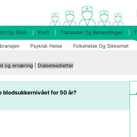
itt Og Stikk
Kreft
Tilstander Og Behandlinger
T
bransjen
Psykisk Helse
Folkehelse Og Sikkerhet
ld og ernæring
|
Diabetesdietter
 blodsukkernivået for 50 år?