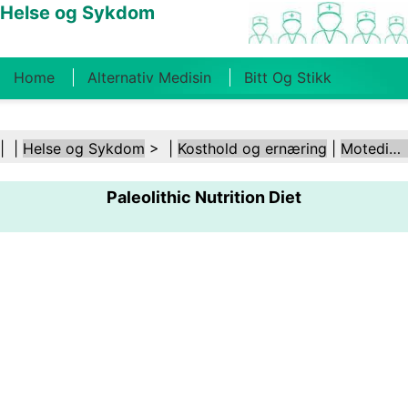
Helse og Sykdom
Home
Alternativ Medisin
Bitt Og Stikk
Kreft
Tilstander Og Behandlinger
Tannhelse
| |
Helse og Sykdom
> |
Kosthold og ernæring
|
Motedietter
Kosthold Og Ernæring
Familiehelse
Paleolithic Nutrition Diet
Helsebransjen
Psykisk Helse
Folkehelse Og
Sikkerhet
Kirurgi Og Prosedyrer
Helse