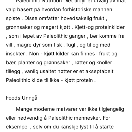
Paleolithic Nutrition Diet tilbyr et utvalg av mat
valg basert på hvordan forhistoriske mannen
spiste . Disse omfatter hovedsakelig frukt ,
grønnsaker og magert kjøtt . Kjøtt-og proteinkilder
, som i løpet av Paleolithic ganger , bør komme fra
vill , magre dyr som fisk , fugl , og til og med
insekter . Non - kjøtt kilder kan finnes i frukt og
bær, planter og grønnsaker , røtter og knoller . I
tillegg , vanlig usaltet nøtter er et akseptabelt
Paleolithic kilde til ikke - kjøtt protein .
Foods Unngå
Mange moderne matvarer var ikke tilgjengelig
eller nødvendig å Paleolithic mennesker. For
eksempel , selv om du kanskje lyst til å starte